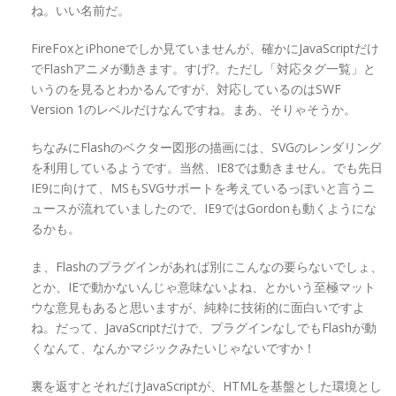
ね。いい名前だ。
FireFoxとiPhoneでしか見ていませんが、確かにJavaScriptだけ
でFlashアニメが動きます。すげ?。ただし「対応タグ一覧」と
いうのを見るとわかるんですが、対応しているのはSWF
Version 1のレベルだけなんですね。まあ、そりゃそうか。
ちなみにFlashのベクター図形の描画には、SVGのレンダリング
を利用しているようです。当然、IE8では動きません。でも先日
IE9に向けて、MSもSVGサポートを考えているっぽいと言うニ
ュースが流れていましたので、IE9ではGordonも動くようにな
るかも。
ま、Flashのプラグインがあれば別にこんなの要らないでしょ、
とか、IEで動かないんじゃ意味ないよね、とかいう至極マット
ウな意見もあると思いますが、純粋に技術的に面白いですよ
ね。だって、JavaScriptだけで、プラグインなしでもFlashが動
くなんて、なんかマジックみたいじゃないですか！
裏を返すとそれだけJavaScriptが、HTMLを基盤とした環境とし