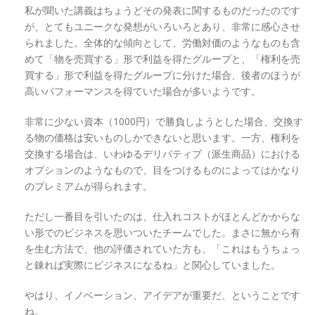
私が聞いた講義はちょうどその発表に関するものだったのです
が、とてもユニークな発想がいろいろとあり、非常に感心させ
られました。全体的な傾向として、労働対価のようなものも含
めて「物を売買する」形で利益を得たグループと、「権利を売
買する」形で利益を得たグループに分けた場合、後者のほうが
高いパフォーマンスを得ていた場合が多いようです。
非常に少ない資本（1000円）で勝負しようとした場合、交換す
る物の価格は安いものしかできないと思います。一方、権利を
交換する場合は、いわゆるデリバティブ（派生商品）における
オプションのようなもので、目をつけるものによってはかなり
のプレミアムが得られます。
ただし一番目を引いたのは、仕入れコストがほとんどかからな
い形でのビジネスを思いついたチームでした。まさに無から有
を生む方法で、他の評価されていた方も、「これはもうちょっ
と錬れば実際にビジネスになるね」と関心していました。
やはり、イノベーション、アイデアが重要だ、ということです
ね。