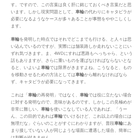
す。ですので、この言葉は良く肝に銘じておくべき言葉だと思
います。しかし現実問題として、
車輪
の代わりにキャタピラが
必要になるようなケースが多々あることが事態をややこしくし
ます。
車輪
を発明した時点ではそれでどこまでも行ける、と人々は思
い込んでいるのですが、実際には舗装路しか走れないことにい
ずれ気づきます。ま、4WDにすれば悪路もへっちゃら、という
話もありますが、さらに重いものを運ばなければならないとな
ると、いよいよ
車輪
では限界がきますよね。こうなると、もの
を移動させるための方法としては
車輪
から離れなければなら
ず、キャタピラが必要になってきます。
これは「
車輪
の再発明」ではなく、
車輪
では役に立たない場合
に対する発明なので、意味があるのです。しかしこの見極めが
非常に難しい。
車輪
を使いこなしている人であれば、「うー
ん、この目的であれば
車輪
でいけるけど、これ以上の場合には
無理だな」ぐらいのことがすぐにわかりますが、普段
車輪
にあ
まり接していない人が同じような場面に遭遇した場合、簡単に
は判断が付きません。